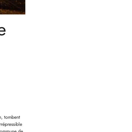
e
in, tombent
rrépressible
e commune de