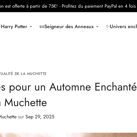
son est offerte à partir de 75€!
- Profitez du paiement PayPal en 4 fois 
️Harry Potter
📜Seigneur des Anneaux
✨Univers ench
TUALITÉ DE LA MUCHETTE
les pour un Automne Enchanté
a Muchette
Muchette
sur
Sep 29, 2025