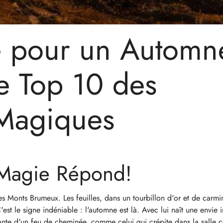
e pour un Automn
e Top 10 des
 Magiques
 Magie Répond!
des Monts Brumeux. Les feuilles, dans un tourbillon d'or et de carm
t le signe indéniable : l'automne est là. Avec lui naît une envie i
nsante d'un feu de cheminée, comme celui qui crépite dans la sall