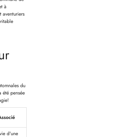
et à
 aventuriers
ritable
ur
automnales du
a été pensée
agie!
Associé
vie d'une