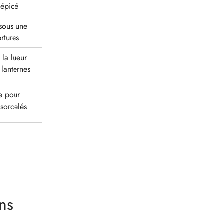
 épicé
sous une
rtures
 la lueur
 lanternes
ie pour
nsorcelés
ons