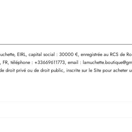
lamuchette, EIRL, capital social : 30000 €, enregistrée au RCS d
n, FR, téléphone : +33669611773, email : lamuchette.boutique@g
e droit privé ou de droit public, inscrite sur le Site pour acheter un
 ou de droit public, inscrite sur le Site.
le Site, protégés ou non par un droit de propriété intellectuelle, t
gation sur le Site suppose l'acceptation par tout Internaute des prés