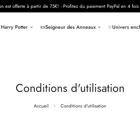
son est offerte à partir de 75€!
- Profitez du paiement PayPal en 4 fois 
️Harry Potter
📜Seigneur des Anneaux
✨Univers ench
Conditions d'utilisation
Accueil
Conditions d'utilisation