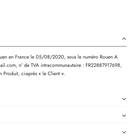
e Rouen en France le 05/08/2020, sous le numéro Rouen A
mail.com, n° de TVA intracommunautaire : FR22887917698,
 Produit, ci-après « le Client ».
el que textes, images, designs, présentations, vidéos, schémas,
entes conditions générales. La simple connexion au Site, par