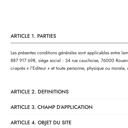
ARTICLE 1. PARTIES
Les présentes conditions générales sont applicables entre 
887 917 698, siège social : 34 rue cauchoise, 76000 Roue
ci-après « l’Editeur » et toute personne, physique ou morale, d
ARTICLE 2. DEFINITIONS
ARTICLE 3. CHAMP D’APPLICATION
«
Client
» : toute personne, physique ou morale, de droit privé
«
Contenus du Site
» : éléments de toute nature publiés sur 
ARTICLE 4. OBJET DU SITE
structures, bases de données ou logiciels.
Le Site est d'accès libre et gratuit à tout Internaute. La navi