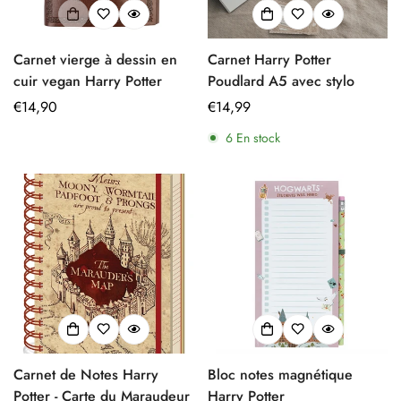
Carnet vierge à dessin en
Carnet Harry Potter
cuir vegan Harry Potter
Poudlard A5 avec stylo
Prix
€14,90
Prix
€14,99
régulier
régulier
6
En stock
Carnet de Notes Harry
Bloc notes magnétique
Potter - Carte du Maraudeur
Harry Potter