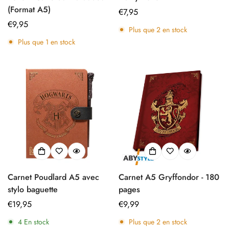
(Format A5)
Prix
€7,95
Prix
€9,95
régulier
Plus que
2
en stock
régulier
Plus que
1
en stock
Carnet Poudlard A5 avec
Carnet A5 Gryffondor - 180
stylo baguette
pages
Prix
€19,95
Prix
€9,99
régulier
régulier
4
En stock
Plus que
2
en stock