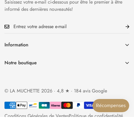
Saisissez votre e-mail ci-dessous pour être le premier à être
informé des dernières nouveautés!
Information
Accueil
Notre boutique
La Boutique
34 rue Cauchoise 76000 Rouen
Qui sommes-nous?
Ouverture du mardi au samedi
Foire aux questions
© LA MUCHETTE 2026 · 4,8 ★ · 184 avis Google
de 10h30 à 13h et de 14h à 19h
Politique d'expédition
lamuchette.boutique@gmail.com
Politique de retour et de remboursement
Conditions Générales de Ventes
Politique de confidentialité
Contact
Formulaire de rétractation
Mentions légales