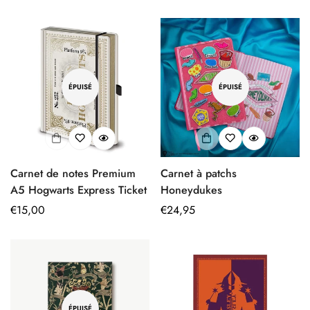
ÉPUISÉ
ÉPUISÉ
Carnet de notes Premium
Carnet à patchs
A5 Hogwarts Express Ticket
Honeydukes
Prix
€15,00
Prix
€24,95
régulier
régulier
ÉPUISÉ