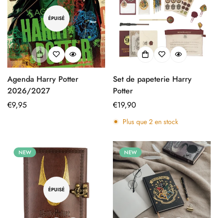
ÉPUISÉ
Agenda Harry Potter
Set de papeterie Harry
2026/2027
Potter
Prix
€9,95
Prix
€19,90
régulier
régulier
Plus que
2
en stock
NEW
NEW
ÉPUISÉ