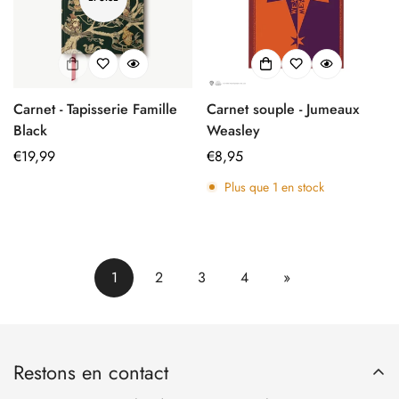
Carnet - Tapisserie Famille
Carnet souple - Jumeaux
Black
Weasley
Prix
€19,99
Prix
€8,95
régulier
régulier
Plus que
1
en stock
1
2
3
4
»
Restons en contact