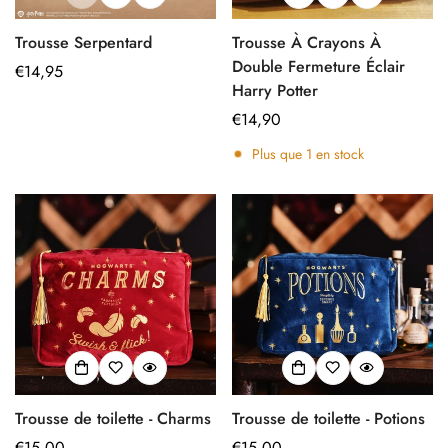
Trousse Serpentard
Trousse À Crayons À
Double Fermeture Éclair
Prix
€14,95
Harry Potter
régulier
Prix
€14,90
régulier
Plus que
1
en stock
Trousse de toilette - Charms
Trousse de toilette - Potions
Prix
€15,00
Prix
€15,00