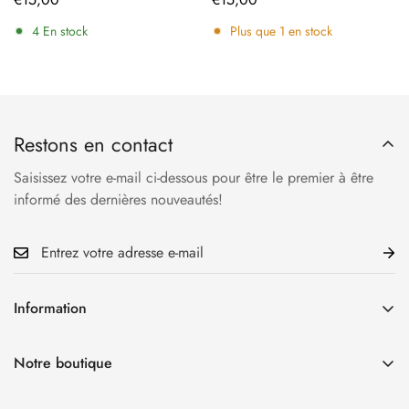
régulier
régulier
4
En stock
Plus que
1
en stock
Restons en contact
Saisissez votre e-mail ci-dessous pour être le premier à être
informé des dernières nouveautés!
Information
Accueil
Notre boutique
La Boutique
34 rue Cauchoise 76000 Rouen
Qui sommes-nous?