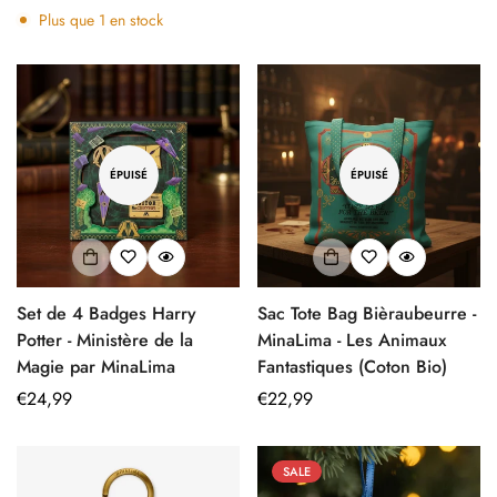
régulier
régulier
Plus que
1
en stock
ÉPUISÉ
ÉPUISÉ
Set de 4 Badges Harry
Sac Tote Bag Bièraubeurre -
Potter - Ministère de la
MinaLima - Les Animaux
Magie par MinaLima
Fantastiques (Coton Bio)
Prix
€24,99
Prix
€22,99
régulier
régulier
SALE