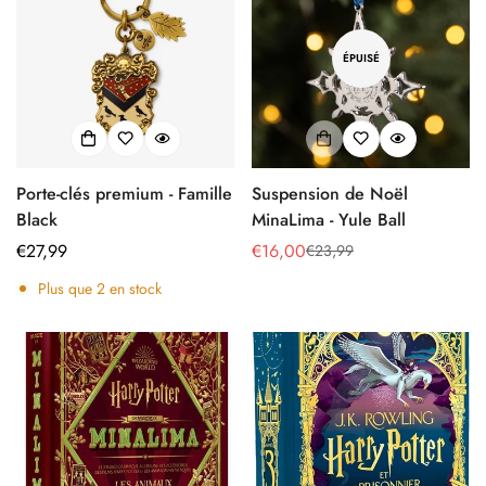
ÉPUISÉ
Porte-clés premium - Famille
Suspension de Noël
Black
MinaLima - Yule Ball
Prix
€27,99
€16,00
€23,99
Prix
Prix
régulier
de
régulier
Plus que
2
en stock
vente