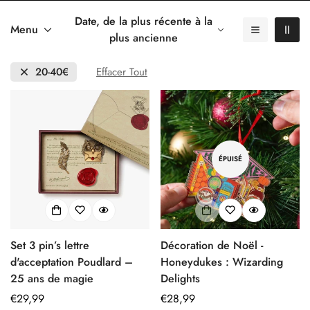
Date, de la plus récente à la
Menu
plus ancienne
20-40€
Effacer Tout
ÉPUISÉ
Set 3 pin’s lettre
Décoration de Noël -
d'acceptation Poudlard –
Honeydukes : Wizarding
25 ans de magie
Delights
Prix
€29,99
Prix
€28,99