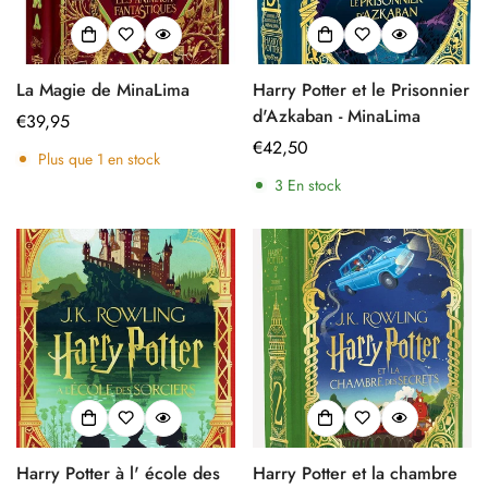
La Magie de MinaLima
Harry Potter et le Prisonnier
d'Azkaban - MinaLima
Prix
€39,95
régulier
Prix
€42,50
Plus que
1
en stock
régulier
3
En stock
Harry Potter à l' école des
Harry Potter et la chambre