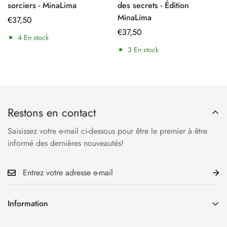
sorciers - MinaLima
des secrets - Édition
MinaLima
Prix
€37,50
régulier
Prix
€37,50
4
En stock
régulier
3
En stock
Restons en contact
Saisissez votre e-mail ci-dessous pour être le premier à être
informé des dernières nouveautés!
Information
Accueil