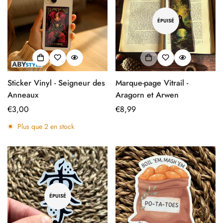
ÉPUISÉ
Sticker Vinyl - Seigneur des
Marque-page Vitrail -
Anneaux
Aragorn et Arwen
Prix
€3,00
Prix
€8,99
régulier
régulier
Plus que
2
en stock
ÉPUISÉ