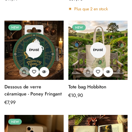
régulier
régulier
Plus que
2
en stock
NEW
NEW
ÉPUISÉ
ÉPUISÉ
Dessous de verre
Tote bag Hobbiton
céramique - Poney Fringant
Prix
€10,90
Prix
€7,99
régulier
régulier
NEW