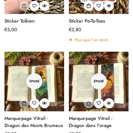
Sticker Tolkien
Sticker Po-Ta-Toes
Prix
€3,00
Prix
€2,80
régulier
régulier
Plus que
1
en stock
ÉPUISÉ
ÉPUISÉ
Marque-page Vitrail -
Marque-page Vitrail -
Dragon des Monts Brumeux
Dragon dans l'orage