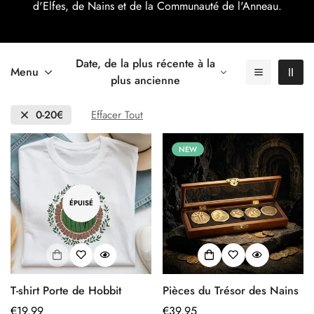
d'Elfes, de Nains et de la Communauté de l'Anneau.
Date, de la plus récente à la
Menu
plus ancienne
0-20€
Effacer Tout
NEW
ÉPUISÉ
T-shirt Porte de Hobbit
Pièces du Trésor des Nains
Prix
€19,99
Prix
€39,95