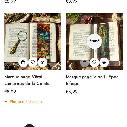
Prix
€8,99
Prix
€8,99
régulier
régulier
ÉPUISÉ
Marque-page Vitrail -
Marque-page Vitrail - Epée
Lanternes de la Comté
Elfique
Prix
€8,99
Prix
€8,99
régulier
régulier
Plus que
2
en stock