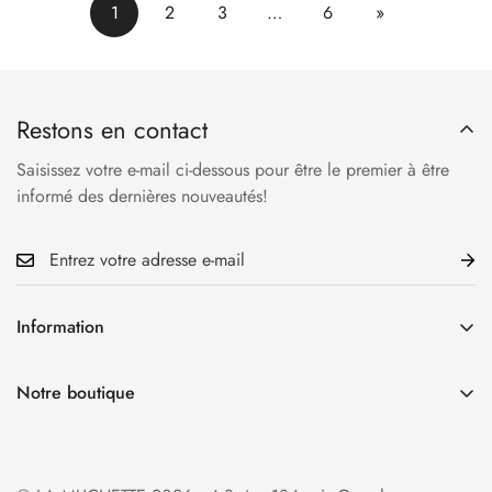
1
2
3
…
6
»
Restons en contact
Saisissez votre e-mail ci-dessous pour être le premier à être
informé des dernières nouveautés!
Information
Accueil
Notre boutique
La Boutique
34 rue Cauchoise 76000 Rouen
Qui sommes-nous?
Ouverture du mardi au samedi
Foire aux questions