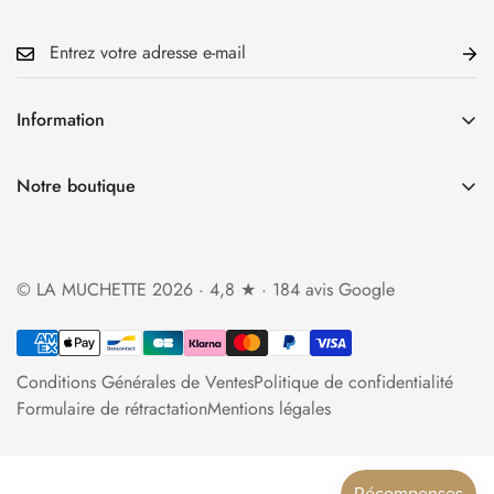
Information
Accueil
Notre boutique
La Boutique
34 rue Cauchoise 76000 Rouen
Qui sommes-nous?
Ouverture du mardi au samedi
Foire aux questions
© LA MUCHETTE 2026 · 4,8 ★ · 184 avis Google
de 10h30 à 13h et de 14h à 19h
Politique d'expédition
lamuchette.boutique@gmail.com
Politique de retour et de remboursement
Conditions Générales de Ventes
Politique de confidentialité
Contact
Formulaire de rétractation
Mentions légales