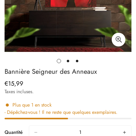
Bannière Seigneur des Anneaux
€15,99
Prix
régulier
Taxes incluses.
Plus que
1
en stock
- Dépêchez-vous ! Il ne reste que quelques exemplaires.
Quantité