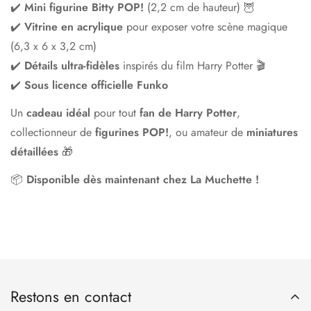
✔️
Mini figurine Bitty POP!
(2,2 cm de hauteur) 🦉
✔️
Vitrine en acrylique
pour exposer votre scène magique
(6,3 x 6 x 3,2 cm)
✔️
Détails ultra-fidèles
inspirés du film Harry Potter 🎬
✔️
Sous licence officielle Funko
Un
cadeau idéal
pour tout
fan de Harry Potter
,
collectionneur de
figurines POP!
, ou amateur de
miniatures
détaillées
🎁
📦
Disponible dès maintenant chez La Muchette !
Restons en contact