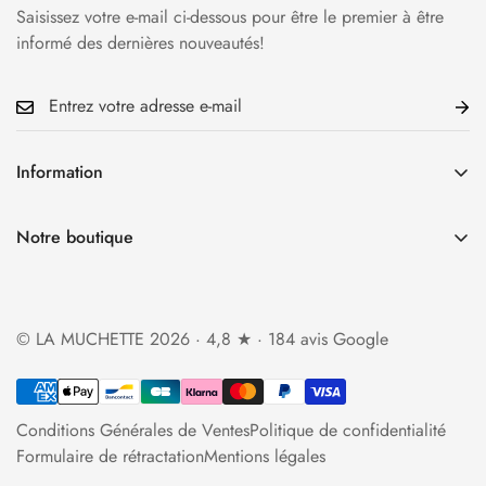
Saisissez votre e-mail ci-dessous pour être le premier à être
informé des dernières nouveautés!
Information
Accueil
Notre boutique
La Boutique
34 rue Cauchoise 76000 Rouen
Qui sommes-nous?
Ouverture du mardi au samedi
Foire aux questions
© LA MUCHETTE 2026 · 4,8 ★ · 184 avis Google
de 10h30 à 13h et de 14h à 19h
Politique d'expédition
lamuchette.boutique@gmail.com
Politique de retour et de remboursement
Conditions Générales de Ventes
Politique de confidentialité
Contact
Formulaire de rétractation
Mentions légales