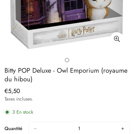
Bitty POP Deluxe - Owl Emporium (royaume
du hibou)
€5,50
Prix
régulier
Taxes incluses.
3
En stock
Quantité