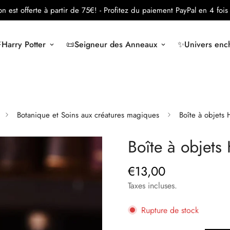
son est offerte à partir de 75€!
- Profitez du paiement PayPal en 4 fois 
️Harry Potter
📜Seigneur des Anneaux
✨Univers ench
Botanique et Soins aux créatures magiques
Boîte à objets
Boîte à objet
€13,00
Prix
régulier
Taxes incluses.
Rupture de stock