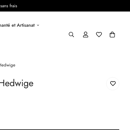
sans frais
anté et Artisanat
 Hedwige
s Hedwige