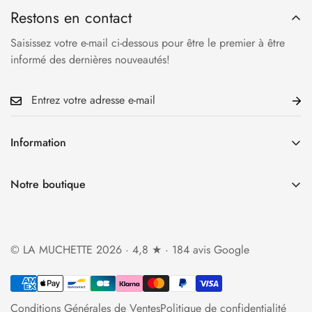
Restons en contact
Saisissez votre e-mail ci-dessous pour être le premier à être
informé des dernières nouveautés!
Information
Accueil
Notre boutique
La Boutique
34 rue Cauchoise 76000 Rouen
Qui sommes-nous?
Ouverture du mardi au samedi
Foire aux questions
© LA MUCHETTE 2026 · 4,8 ★ · 184 avis Google
de 10h30 à 13h et de 14h à 19h
Politique d'expédition
lamuchette.boutique@gmail.com
Politique de retour et de remboursement
Conditions Générales de Ventes
Politique de confidentialité
Contact