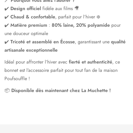
🪄
Pourquoi vous allez l’adorer ?
✔️
Design officiel
fidèle aux films 🎥
✔️
Chaud & confortable
, parfait pour l’hiver ❄️
✔️
Matière premium
:
80% laine, 20% polyamide
pour
une douceur optimale
✔️
Tricoté et assemblé en Écosse
, garantissant une
qualité
artisanale exceptionnelle
Idéal pour affronter l’hiver avec
fierté et authenticité
, ce
bonnet est l’accessoire parfait pour tout fan de la maison
Poufsouffle !
📦
Disponible dès maintenant chez La Muchette !