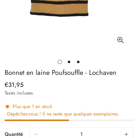
Bonnet en laine Poufsouffle - Lochaven
€31,95
Prix
régulier
Taxes incluses.
Plus que
1
en stock
- Dépêchez-vous ! Il ne reste que quelques exemplaires.
Quantité