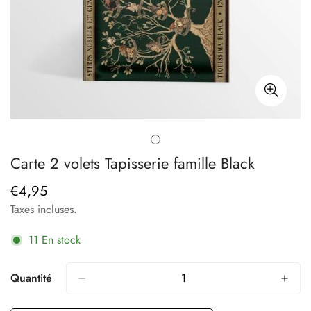
Carte 2 volets Tapisserie famille Black
€4,95
Prix
régulier
Taxes incluses.
11
En stock
Quantité