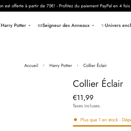
son est offerte à partir de 75€!
- Profitez du paiement PayPal en 4 fois 
️Harry Potter
📜Seigneur des Anneaux
✨Univers ench
Accueil
Harry Potter
Collier Éclair
Collier Éclair
€11,99
Prix
régulier
Taxes incluses.
Plus que
1
en stock
- Dép