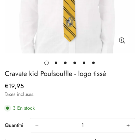
Cravate kid Poufsouffle - logo tissé
€19,95
Prix
régulier
Taxes incluses.
3
En stock
Quantité