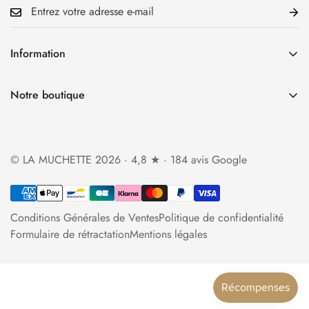
Information
Accueil
Notre boutique
La Boutique
34 rue Cauchoise 76000 Rouen
Qui sommes-nous?
Ouverture du mardi au samedi
Foire aux questions
© LA MUCHETTE 2026 · 4,8 ★ · 184 avis Google
de 10h30 à 13h et de 14h à 19h
Politique d'expédition
lamuchette.boutique@gmail.com
Politique de retour et de remboursement
Conditions Générales de Ventes
Politique de confidentialité
Contact
Formulaire de rétractation
Mentions légales