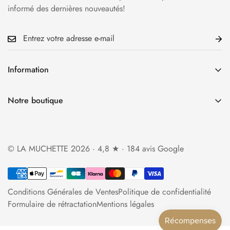
informé des dernières nouveautés!
Information
Accueil
Notre boutique
La Boutique
34 rue Cauchoise 76000 Rouen
Qui sommes-nous?
Ouverture du mardi au samedi
Foire aux questions
© LA MUCHETTE 2026 · 4,8 ★ · 184 avis Google
de 10h30 à 13h et de 14h à 19h
Politique d'expédition
lamuchette.boutique@gmail.com
Politique de retour et de remboursement
Conditions Générales de Ventes
Politique de confidentialité
Contact
Formulaire de rétractation
Mentions légales