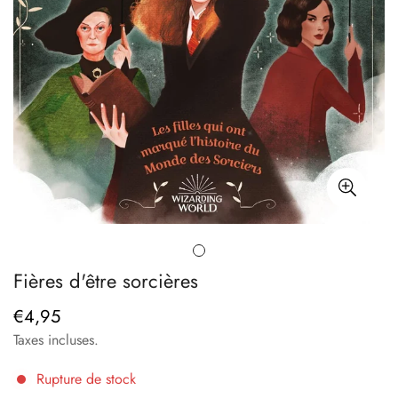
Fières d'être sorcières
€4,95
Prix
régulier
Taxes incluses.
Rupture de stock