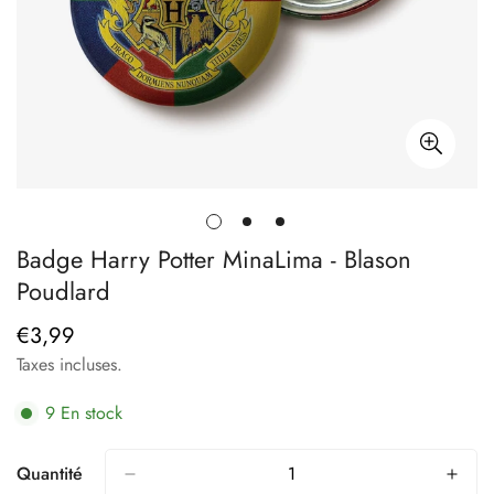
Badge Harry Potter MinaLima - Blason
Poudlard
€3,99
Prix
régulier
Taxes incluses.
9
En stock
Quantité