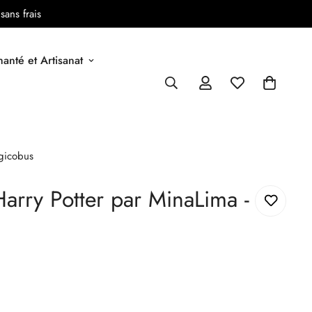
sans frais
anté et Artisanat
agicobus
Harry Potter par MinaLima -