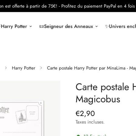
son est offerte à partir de 75€!
- Profitez du paiement PayPal en 4 fois 
️Harry Potter
📜Seigneur des Anneaux
✨Univers ench
Harry Potter
Carte postale Harry Potter par MinaLima - M
Carte postale 
Magicobus
€2,90
Prix
régulier
Taxes incluses.