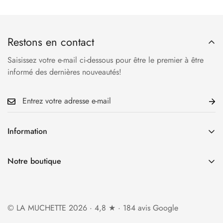
Restons en contact
Saisissez votre e-mail ci-dessous pour être le premier à être
informé des dernières nouveautés!
Information
Accueil
Notre boutique
La Boutique
34 rue Cauchoise 76000 Rouen
Qui sommes-nous?
Ouverture du mardi au samedi
Foire aux questions
© LA MUCHETTE 2026 · 4,8 ★ · 184 avis Google
de 10h30 à 13h et de 14h à 19h
Politique d'expédition