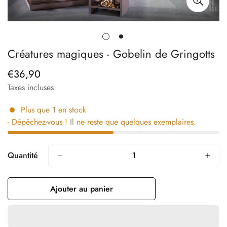
Créatures magiques - Gobelin de Gringotts
€36,90
Prix
régulier
Taxes incluses.
Plus que
1
en stock
- Dépêchez-vous ! Il ne reste que quelques exemplaires.
Quantité
Ajouter au panier