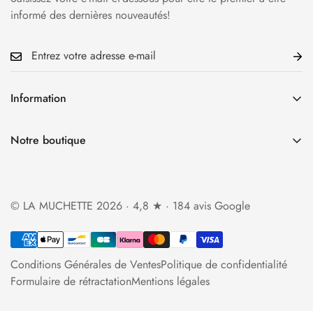
informé des dernières nouveautés!
Information
Accueil
Notre boutique
La Boutique
34 rue Cauchoise 76000 Rouen
Qui sommes-nous?
Ouverture du mardi au samedi
Foire aux questions
© LA MUCHETTE 2026 · 4,8 ★ · 184 avis Google
de 10h30 à 13h et de 14h à 19h
Politique d'expédition
lamuchette.boutique@gmail.com
Politique de retour et de remboursement
Conditions Générales de Ventes
Politique de confidentialité
Contact
Formulaire de rétractation
Mentions légales