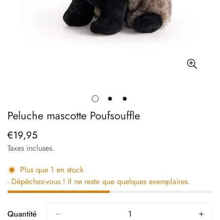
Peluche mascotte Poufsouffle
€19,95
Prix
régulier
Taxes incluses.
Plus que
1
en stock
- Dépêchez-vous ! Il ne reste que quelques exemplaires.
Quantité