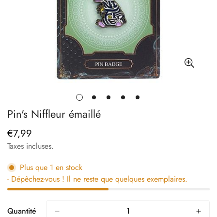
Pin's Niffleur émaillé
€7,99
Prix
régulier
Taxes incluses.
Plus que
1
en stock
- Dépêchez-vous ! Il ne reste que quelques exemplaires.
Quantité