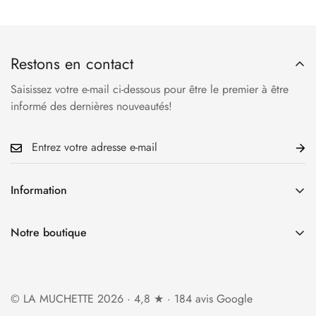
Restons en contact
Saisissez votre e-mail ci-dessous pour être le premier à être
informé des dernières nouveautés!
Information
Accueil
Notre boutique
La Boutique
34 rue Cauchoise 76000 Rouen
Qui sommes-nous?
Ouverture du mardi au samedi
Foire aux questions
© LA MUCHETTE 2026 · 4,8 ★ · 184 avis Google
de 10h30 à 13h et de 14h à 19h
Politique d'expédition