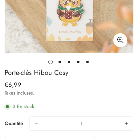
Porte-clés Hibou Cosy
€6,99
Prix
régulier
Taxes incluses.
3
En stock
Quantité