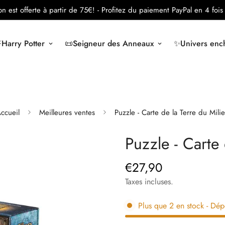
son est offerte à partir de 75€!
- Profitez du paiement PayPal en 4 fois 
️Harry Potter
📜Seigneur des Anneaux
✨Univers ench
ccueil
Meilleures ventes
Puzzle - Carte de la Terre du Mili
Puzzle - Carte 
€27,90
Prix
régulier
Taxes incluses.
Plus que
2
en stock
- Dép