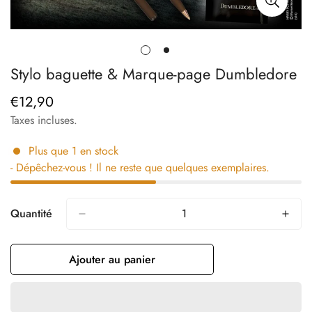
Stylo baguette & Marque-page Dumbledore
€12,90
Prix
régulier
Taxes incluses.
Plus que
1
en stock
- Dépêchez-vous ! Il ne reste que quelques exemplaires.
Quantité
Ajouter au panier